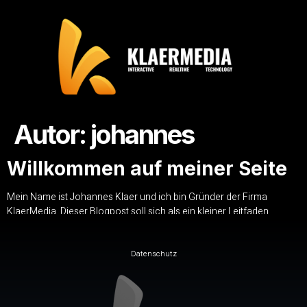
Autor:
johannes
Willkommen auf meiner Seite
Mein Name ist Johannes Klaer und ich bin Gründer der Firma
KlaerMedia. Dieser Blogpost soll sich als ein kleiner Leitfaden
darstellen. Die Webseite befindet sich momentan noch in Arbeit,
weshalb ich Unannehmlichkeiten entschuldige und Sie bitte bei
Fragen direkt mit mir Kontakt aufzunehmen. Meinen Kontakt finden
Datenschutz
sie unter Allgemeines und dann bei Impressum. Dort finden […]